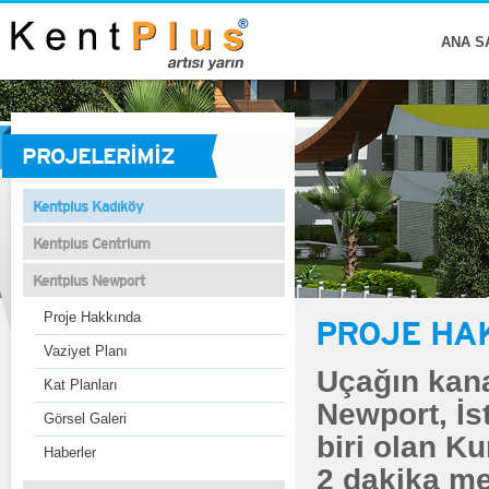
ANA S
PROJELERİMİZ
Kentplus Kadıköy
Kentplus Centrium
Kentplus Newport
Proje Hakkında
PROJE HA
Vaziyet Planı
Uçağın kana
Kat Planları
Newport, İs
Görsel Galeri
biri olan K
Haberler
2 dakika m