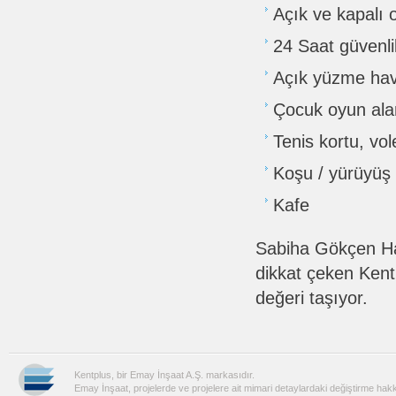
Açık ve kapalı 
24 Saat güvenli
Açık yüzme ha
Çocuk oyun alan
Tenis kortu, vo
Koşu / yürüyüş
Kafe
Sabiha Gökçen Hav
dikkat çeken Kent
değeri taşıyor.
Kentplus, bir Emay İnşaat A.Ş. markasıdır.
Emay İnşaat, projelerde ve projelere ait mimari detaylardaki değiştirme hakkı