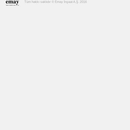
Tüm hakkı saklıdır © Emay İnşaat A.Ş. 2016