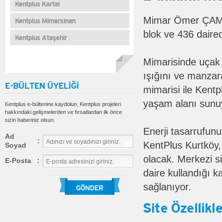
Kentplus Kartal
Mimar Ömer ÇAMOĞ
Kentplus Mimarsinan
blok ve 436 daire
Kentplus Ataşehir
Mimarisinde uçak k
ışığını ve manzar
E-BÜLTEN ÜYELİĞİ
mimarisi ile Kent
yaşam alanı sunu
Kentplus e-bültenine kaydolun, Kentplus projeleri
hakkındaki gelişmelerden ve fırsatlardan ilk önce
sizin haberiniz olsun.
Enerji tasarrufu
Ad
:
KentPlus Kurtköy, 
Soyad
olacak. Merkezi si
E-Posta
:
daire kullandığı 
sağlanıyor.
Site Özellikle